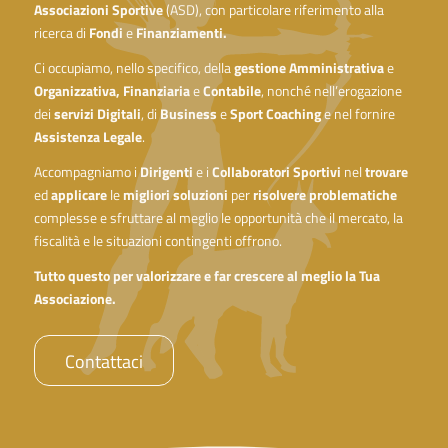
Associazioni
Sportive
(ASD), con particolare riferimento alla
ricerca di
Fondi
e
Finanziamenti.
Ci occupiamo, nello specifico, della
gestione Amministrativa
e
Organizzativa, Finanziaria
e
Contabile
, nonché nell’erogazione
dei
servizi Digitali
, di
Business
e
Sport Coaching
e nel fornire
Assistenza Legale
.
Accompagniamo i
Dirigenti
e i
Collaboratori Sportivi
nel
trovare
ed
applicare
le
migliori
soluzioni
per
risolvere problematiche
complesse e sfruttare al meglio le opportunità che il mercato, la
fiscalità e le situazioni contingenti offrono.
Tutto questo per valorizzare e far crescere al meglio la Tua
Associazione.
Contattaci